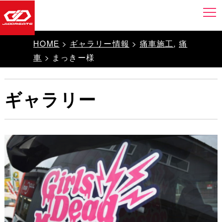
HOME
>
ギャラリー情報
>
痛車施工
,
痛
車
> まっきー様
ギャラリー