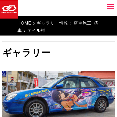
HOME
>
ギャラリー情報
>
痛車施工
,
痛
車
> テイル様
ギャラリー