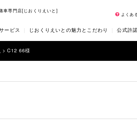
痛車専門店[じおくりえいと]
よくあ
サービス
じおくりえいとの魅力とこだわり
公式許
車
> C12 66様