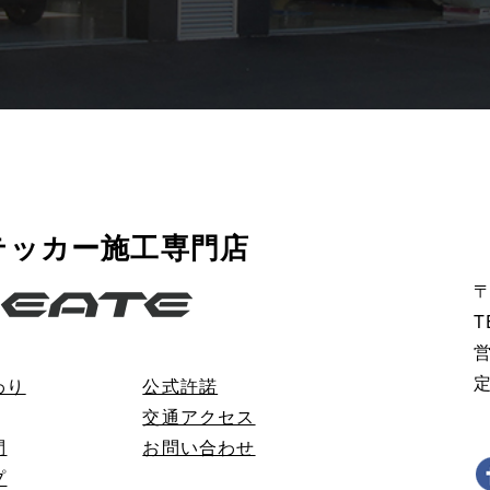
テッカー施工専門店
〒
T
営
わり
公式許諾
交通アクセス
問
お問い合わせ
プ