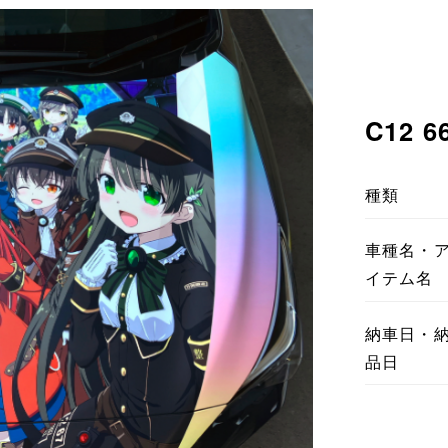
C12 6
種類
車種名・
イテム名
納車日・
品日