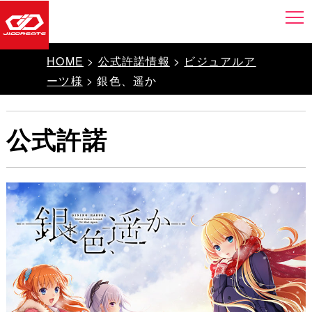
HOME
>
公式許諾情報
>
ビジュアルア
ーツ様
> 銀色、遥か
公式許諾