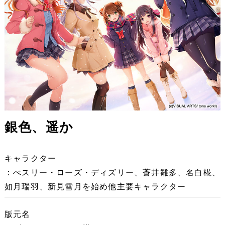
銀色、遥か
キャラクター
：べスリー・ローズ・ディズリー、蒼井雛多、名白椛、
如月瑞羽、新見雪月を始め他主要キャラクター
版元名