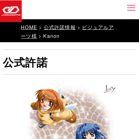
HOME
>
公式許諾情報
>
ビジュアルア
ーツ様
> Kanon
公式許諾