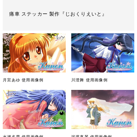
痛車 ステッカー 製作『じおくりえいと』
月宮あゆ 使用画像例
川澄舞 使用画像例
水瀬名雪 使用画像例
沢渡真琴 使用画像例