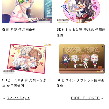
御厨 乃梨 使用画像例
SDヒトミ＆白澤 美悠紀 使用画
像例
SDヒトミ＆御厨 乃梨＆芳永 千
SDヒロイン タブレット使用画
穂 使用画像例
像例
«
Clover Day’s
RIDDLE JOKER
»