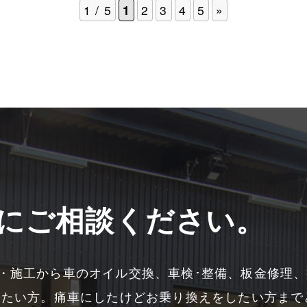
1 / 5
1
2
3
4
5
»
にご相談ください。
・施工から車のオイル交換、車検･整備、板金修理
したい方。痛車にしたけどお乗り換えをしたい方まで