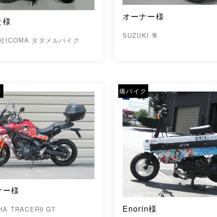
オーナー様
と様
SUZUKI 隼
社ICOMA タタメルバイク
ク
痛バイク
ナー様
Enorin様
HA TRACER9 GT