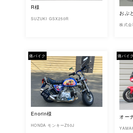
R様
おぷ
SUZUKI GSX250R
株式会
痛バイク
痛バイ
Enorin様
オー
HONDA モンキーZ50J
YAMA