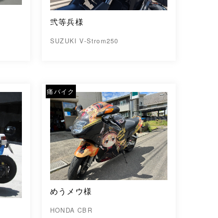
弐等兵様
SUZUKI V-Strom250
痛バイク
めうメウ様
HONDA CBR