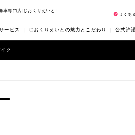
痛車専門店[じおくりえいと]
よくあ
サービス
じおくりえいとの魅力とこだわり
公式許
バイク
ー