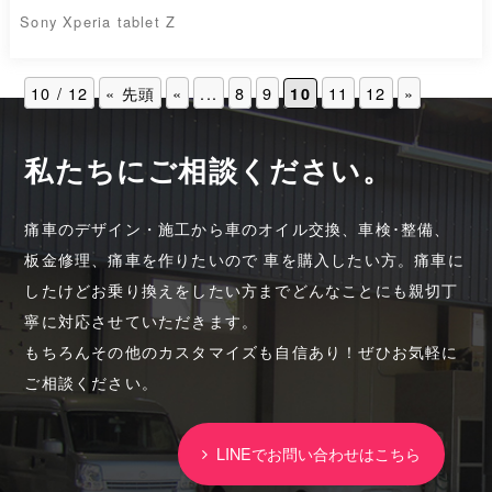
Sony Xperia tablet Z
10 / 12
« 先頭
«
...
8
9
11
12
»
10
私たちにご相談ください。
痛車のデザイン・施工から車のオイル交換、車検･整備、
板金修理、痛車を作りたいので 車を購入したい方。痛車に
したけどお乗り換えをしたい方までどんなことにも親切丁
寧に対応させていただきます。
もちろんその他のカスタマイズも自信あり！ぜひお気軽に
ご相談ください。
LINEでお問い合わせはこちら