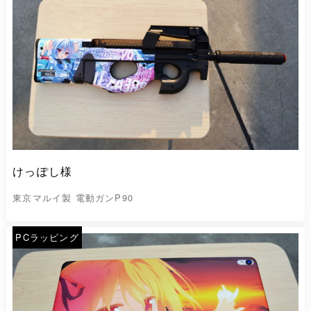
けっぽし様
東京マルイ製 電動ガンP90
PCラッピング