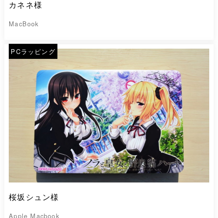
カネネ様
MacBook
PCラッピング
桜坂シュン様
Apple Macbook