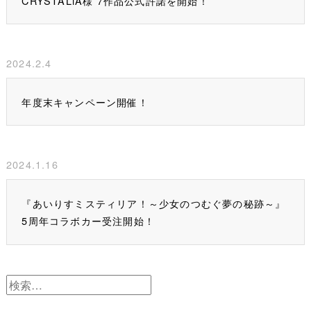
CRYSTALiA様 7作品公式許諾を開始！
2024.2.4
年度末キャンペーン開催！
2024.1.16
『あいりすミスティリア！～少女のつむぐ夢の秘跡～』
5周年コラボカー受注開始！
検
索: