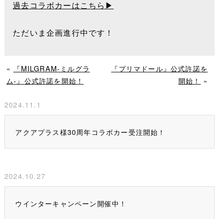
過去コラボカーはこちら▶
ただいま企画進行中です！
«
『MILGRAM-ミルグラ
『プリマドール』公式許諾を
ム-』公式許諾を開始！
開始！
»
2024.11.1
アクアプラス様30周年コラボカー受注開始！
2024.10.27
ウインターキャンペーン開催中！