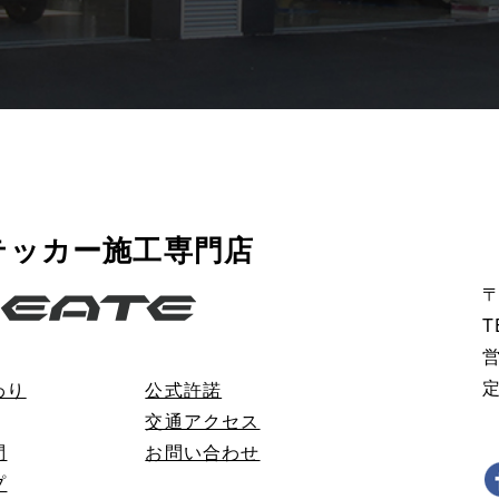
テッカー施工専門店
〒
T
営
わり
公式許諾
交通アクセス
問
お問い合わせ
プ