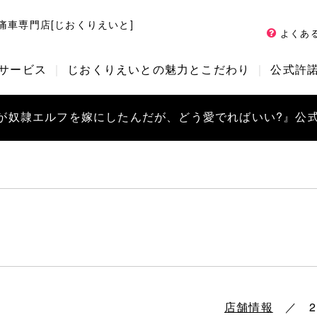
痛車専門店[じおくりえいと]
よくあ
サービス
じおくりえいとの魅力とこだわり
公式許
俺が奴隷エルフを嫁にしたんだが、どう愛でればいい?』公
店舗情報
／ 202