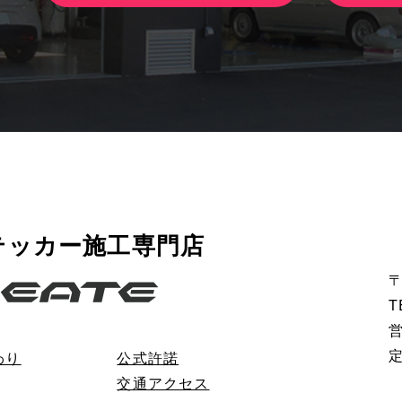
テッカー施工専門店
〒
T
営
わり
公式許諾
交通アクセス