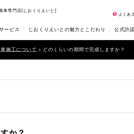
痛車専門店[じおくりえいと]
よくあ
サービス
じおくりえいとの魅力とこだわり
公式許
痛車施工について
> どのくらいの期間で完成しますか？
ますか？